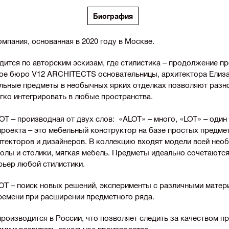
Биография
мпания, основанная в 2020 году в Москве.
дится по авторским эскизам, где стилистика – продолжение п
ое бюро V12 ARCHITECTS основательницы, архитектора Елиз
льные предметы в необычных ярких отделках позволяют разн
егко интегрировать в любые пространства.
T – производная от двух слов: «ALOT» – много, «LOT» – один
роекта – это мебельный конструктор на базе простых предме
итекторов и дизайнеров. В коллекцию входят модели всей нео
толы и столики, мягкая мебель. Предметы идеально сочетаются
рьер любой стилистики.
OT – поиск новых решений, эксперименты с различными матер
времени при расширении предметного ряда.
роизводится в России, что позволяет следить за качеством п
ми и развивать локальное производство.