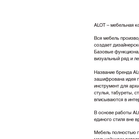
ALOT – мебельная ко
Вся мебель произво
создает дизайнерск
Базовые функциона
визуальный ряд и л
Название бренда ALO
зашифрована идея п
инструмент для арх
стулья, табуреты, с
вписываются в инте
В основе работы AL
единого стиля вне 
Мебель полностью п
мельчайшими деталя