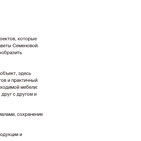
роектов, которые
аветы Семеновой.
ообразить
 объект, здесь
тов и практичный
бходимой мебели:
 друг с другом и
иалами, сохранение
родукции и