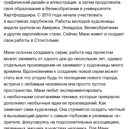
графический дизайн и иллюстрация. а затем продолжила
своё образование в Великобритании в университете
Хартфордшира. С 2010 года начала участвовать
в выставках зарубежом. Работы молодой художницы
видели зрители из Америки, Эквадора, Великобритании
и других европейских стран. Сейчас Мани живет и создает
свои работы в Стокгольме.
Мани склонна создавать серии, работа над проектом
может занимать от одного дня до нескольких лет, однако
отдельные произведения не занимают у художницы много
времени. Вдохновением к созданию новой серии может
стать всё что угодно будь то посещение нового города,
встреча с любимым человеком или просто пустое
пространство. Мани любит экспериментировать
с необычными сочетаниями техники, которые прекрасно
дополняют необычные идеи ее произведений. Как
замечает сама художница, Она стремится создать честный
и вызывающий диалог с самым глубоким и уязвимым «я»
зрителя, фокусируясь на подсознательных ассоциациях,
первичных эмоциях и чувствах человека. Для Мани