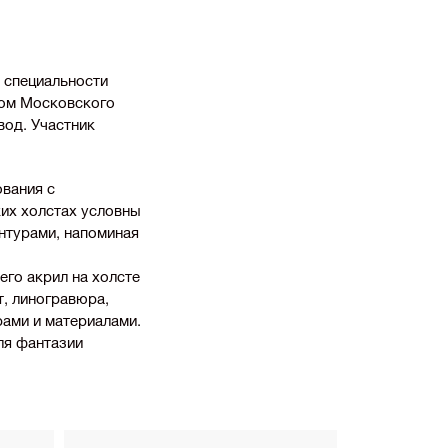
о специальности
ном Московского
вод. Участник
вания с
ких холстах условны
онтурами, напоминая
го акрил на холсте
, линогравюра,
ами и материалами.
ля фантазии