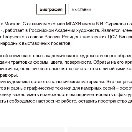
Биография
Выставки
у в Москве. С отличием окончил МГАХИ имени В.И. Сурикова п
», работает в Российской Академии художеств. Является чле
 Творческого союза России. Резидент мастерских ЦСИ Винза
ународных выставочных проектов.
ргей совмещает опыт академического художественного образо
ами трактовки формы, цвета, поверхности. Образы на его яр
алистичны, большие цветовые пятна сочетаются с линейными к
гравюры.
и художника остаются классические материалы. Это чаще все
ов и разные графические техники для камерных серий – офорт
нику важно иметь возможность экспериментировать с фактур
ать необходимое настроение работе, оставить пространство д