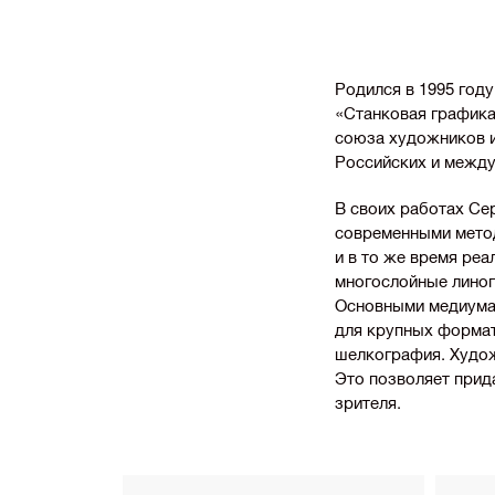
Родился в 1995 год
«Станковая графика
союза художников и
Российских и межд
В своих работах Се
современными метод
и в то же время ре
многослойные лино
Основными медиумам
для крупных формат
шелкография. Худож
Это позволяет прид
зрителя.