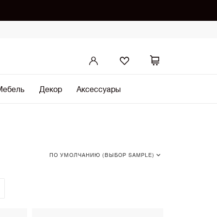
Мебель
Декор
Аксессуары
ПО УМОЛЧАНИЮ (ВЫБОР SAMPLE)
По умолчанию (Выбор SAMPLE)
•
По возрастанию цены
По убыванию цены