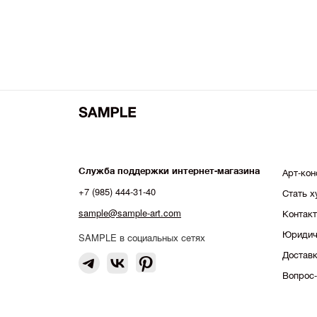
Алиса Валевская
Георгий Хомич
Дарья Барыбина
Кристина Башкова
Саша Афонская
Катя Бровкина
Майя Рожновская
Настасья Красноперова
Служба поддержки интернет-магазина
Арт-кон
Анна Антонова
+7 (985) 444-31-40
Стать 
sample@sample-art.com
Контак
Полина Суровова
Юридич
Аня Глик
SAMPLE в социальных сетях
Доставк
Ольга Трейвас
Вопрос-
Елена Локастова
Ася Панина