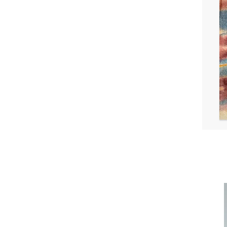
Супаформ / Supaform
Кинетик Леви
SAMPLE
Надежда Лихогруд
ЛотаЛота
Александра Бурмистрова
Алексей Дубинский
Алиса Гвоздева
Anastasia Fainberg
Анна Андржиевская
Динара Сатаева
Екатерина Коста
Леонид Сорокин
Лера Попова