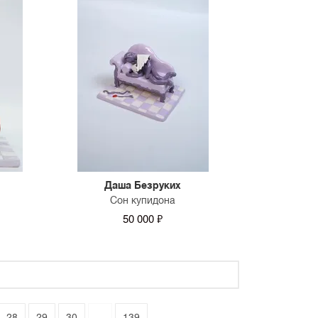
Даша Безруких
Сон купидона
50 000 ₽
28
29
30
...
139