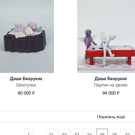
Даша Безруких
Даша Безруких
Шкатулка
Партия на двоих
60 000 ₽
94 000 ₽
Показать еще
1
...
21
22
23
24
25
26
27