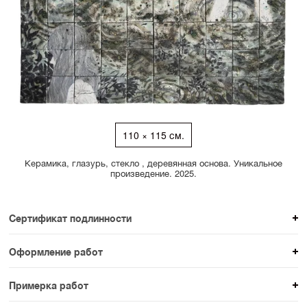
110 × 115 см.
Керамика, глазурь, стекло , деревянная основа. Уникальное
произведение. 2025.
Сертификат подлинности
К каждому авторскому произведению мы
Оформление работ
прикладываем сертификат подлинности. Для товаров
При покупке произведения вы можете выбрать и
раздела SAMPLE СЕРИЯ сертификаты не
Примерка работ
оплатить вариант оформления. На сайте доступен
предусмотрены.