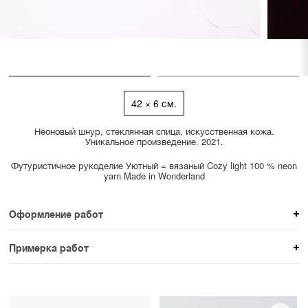
42 × 6 см.
Неоновый шнур, стеклянная спица, искусственная кожа.
Уникальное произведение. 2021.
Футуристичное рукоделие Уютный = вязаный Cozy light 100 % neon
yarn Made in Wonderland
Оформление работ
При покупке произведения вы можете выбрать и
Примерка работ
оплатить вариант оформления. На сайте доступен
На сайте доступен предпросмотр работы на стене в
предпросмотр с несколькими рамами. При
примернном масштабе. Мы можем организовать
необходимости консультант поможет подобрать