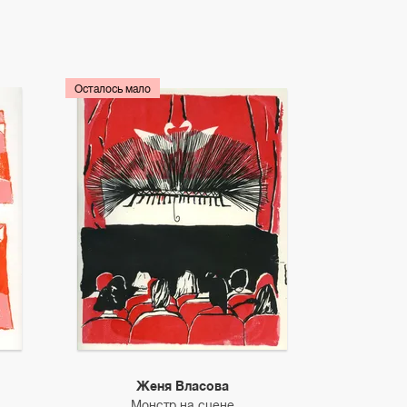
Осталось мало
Женя Власова
Монстр на сцене