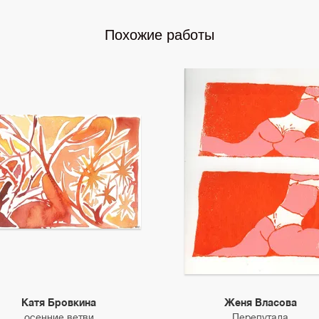
Похожие работы
Катя Бровкина
Женя Власова
осенние ветви
Перепутала