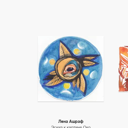
Лена Ашраф
Эскиз к картине Око