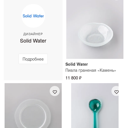
работают в вашем интерьере. Стоимость примерки
изготовления — до 10 рабочих дней.
можно уточнить у консультанта SAMPLE.
ДИЗАЙНЕР
Solid Water
Подробнее
Solid Water
Пиала граненая «Камень»
11 800 ₽