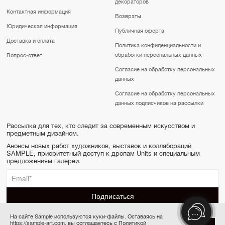
декораторов
Контактная информация
Возвраты
Юридическая информация
Публичная оферта
Доставка и оплата
Политика конфиденциальности и
обработки персональных данных
Вопрос-ответ
Согласие на обработку персональных
данных
Согласие на обработку персональных
данных подписчиков на рассылки
Рассылка для тех, кто следит за современным искусством и
предметным дизайном.
Анонсы новых работ художников, выставок и коллабораций
SAMPLE, приоритетный доступ к дропам Units и специальным
предложениям галереи.
На сайте Sample используются куки-файлы. Оставаясь на
https://sample-art.com, вы соглашаетесь с Политикой
SAMPLE | Online gallery & Auction © 2022-2026