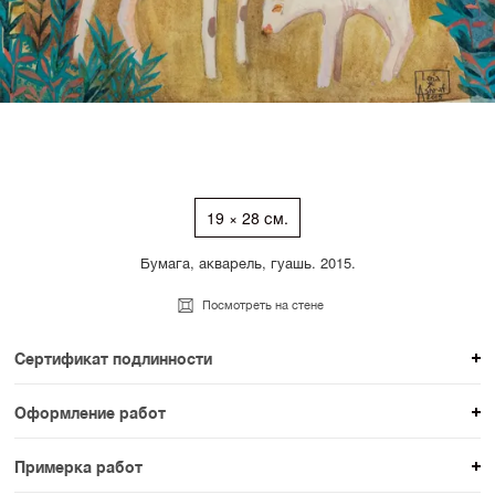
19 × 28 см.
Бумага, акварель, гуашь. 2015.
Посмотреть на стене
Сертификат подлинности
К каждому авторскому произведению мы
Оформление работ
прикладываем сертификат подлинности. Для товаров
При покупке произведения вы можете выбрать и
раздела SAMPLE СЕРИЯ сертификаты не
Примерка работ
оплатить вариант оформления. На сайте доступен
предусмотрены.