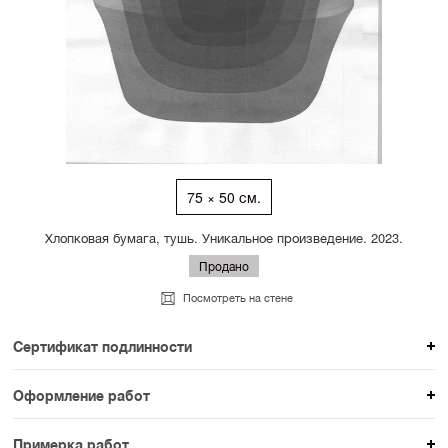
75 × 50 см.
Хлопковая бумага, тушь. Уникальное произведение. 2023.
Продано
Посмотреть на стене
Сертификат подлинности
К каждому авторскому произведению мы
Оформление работ
прикладываем сертификат подлинности. Для товаров
При покупке произведения вы можете выбрать и
раздела SAMPLE СЕРИЯ сертификаты не
Примерка работ