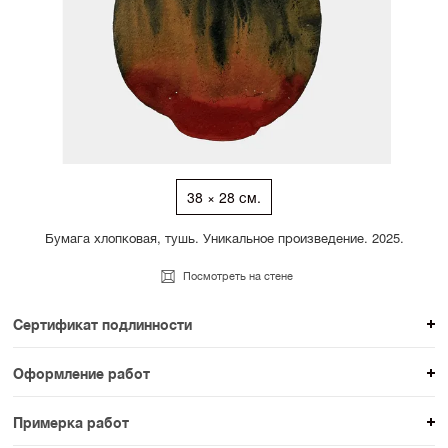
38 × 28 см.
Бумага хлопковая, тушь. Уникальное произведение. 2025.
Посмотреть на стене
Сертификат подлинности
К каждому авторскому произведению мы
Оформление работ
прикладываем сертификат подлинности. Для товаров
При покупке произведения вы можете выбрать и
раздела SAMPLE СЕРИЯ сертификаты не
Примерка работ
оплатить вариант оформления. На сайте доступен
предусмотрены.