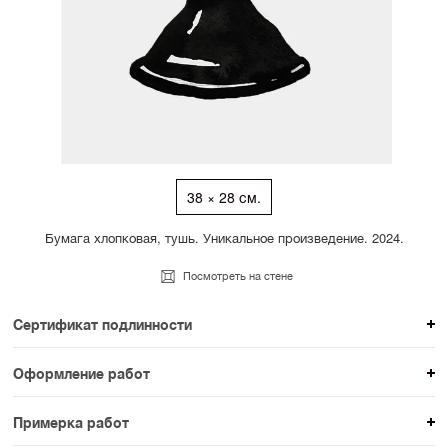
38 × 28 см.
Бумага хлопковая, тушь. Уникальное произведение. 2024.
Посмотреть на стене
Сертификат подлинности
К каждому авторскому произведению мы
Оформление работ
прикладываем сертификат подлинности. Для товаров
При покупке произведения вы можете выбрать и
раздела SAMPLE СЕРИЯ сертификаты не
Примерка работ
оплатить вариант оформления. На сайте доступен
предусмотрены.