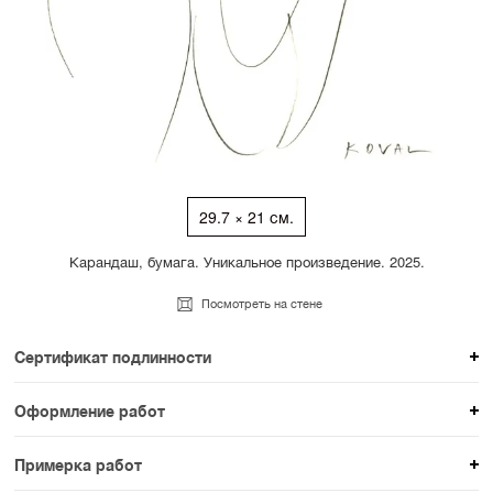
29.7 × 21 см.
Карандаш, бумага. Уникальное произведение. 2025.
Посмотреть на стене
Сертификат подлинности
К каждому авторскому произведению мы
Оформление работ
прикладываем сертификат подлинности. Для товаров
При покупке произведения вы можете выбрать и
раздела SAMPLE СЕРИЯ сертификаты не
Примерка работ
оплатить вариант оформления. На сайте доступен
предусмотрены.