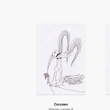
Сюхмен
Немая серия 8