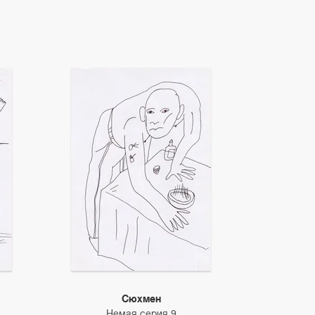
Сюхмен
Немая серия 9