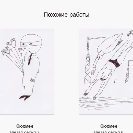
Похожие работы
Сюхмен
Сюхмен
Немая серия 7
Немая серия 6