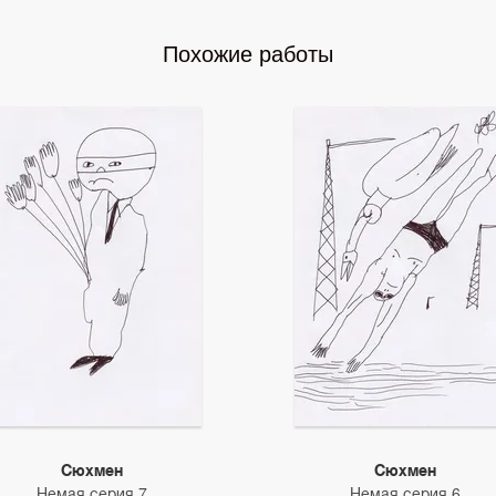
Похожие работы
Сюхмен
Сюхмен
Немая серия 7
Немая серия 6