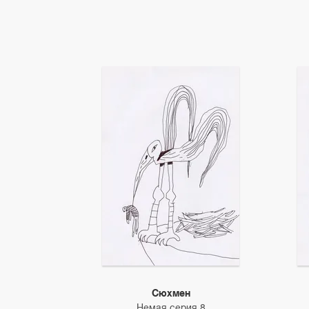
Сюхмен
Немая серия 8