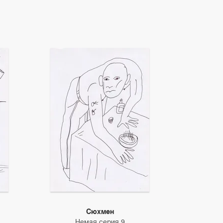
Сюхмен
Немая серия 9