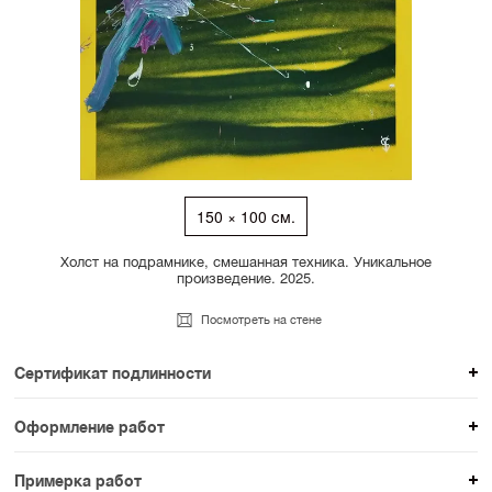
150 × 100 см.
Холст на подрамнике, смешанная техника. Уникальное
произведение. 2025.
Посмотреть на стене
Сертификат подлинности
К каждому авторскому произведению мы
Оформление работ
прикладываем сертификат подлинности. Для товаров
При покупке произведения вы можете выбрать и
раздела SAMPLE СЕРИЯ сертификаты не
Примерка работ