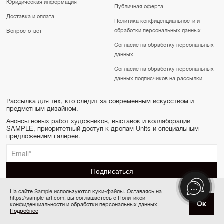
Юридическая информация
Публичная оферта
Доставка и оплата
Политика конфиденциальности и
обработки персональных данных
Вопрос-ответ
Согласие на обработку персональных
данных
Согласие на обработку персональных
данных подписчиков на рассылки
Рассылка для тех, кто следит за современным искусством и
предметным дизайном.
Анонсы новых работ художников, выставок и коллабораций
SAMPLE, приоритетный доступ к дропам Units и специальным
предложениям галереи.
На сайте Sample используются куки-файлы. Оставаясь на
https://sample-art.com, вы соглашаетесь с Политикой
SAMPLE | Online gallery & Auction © 2022-2026
Ок
конфиденциальности и обработки персональных данных.
Купить за 140 000 ₽
Сделано в Апривер
Подробнее
6 платежей по 23 333 ₽ в месяц