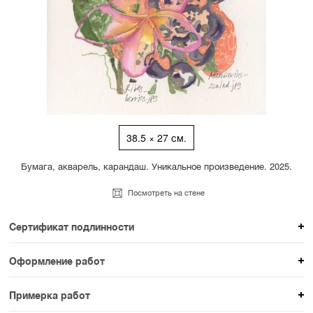
38.5 × 27 см.
Бумага, акварель, карандаш. Уникальное произведение. 2025.
Посмотреть на стене
Сертификат подлинности
К каждому авторскому произведению мы
Оформление работ
прикладываем сертификат подлинности. Для товаров
При покупке произведения вы можете выбрать и
раздела SAMPLE СЕРИЯ сертификаты не
Примерка работ
оплатить вариант оформления. На сайте доступен
предусмотрены.