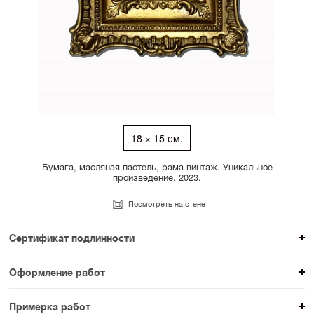
18 × 15 см.
Бумага, масляная пастель, рама винтаж. Уникальное
произведение. 2023.
Посмотреть на стене
Сертификат подлинности
К каждому авторскому произведению мы
Оформление работ
прикладываем сертификат подлинности. Для товаров
При покупке произведения вы можете выбрать и
раздела SAMPLE СЕРИЯ сертификаты не
Примерка работ