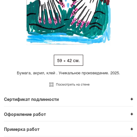
59 × 42 см.
Бумага, акрил, клей . Уникальное произведение. 2025.
Посмотреть на стене
Сертификат подлинности
К каждому авторскому произведению мы
Оформление работ
прикладываем сертификат подлинности. Для товаров
При покупке произведения вы можете выбрать и
раздела SAMPLE СЕРИЯ сертификаты не
Примерка работ
оплатить вариант оформления. На сайте доступен
предусмотрены.