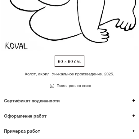
60 × 60 см.
Холст, акрил. Уникальное произведение. 2025.
Посмотреть на стене
Сертификат подлинности
К каждому авторскому произведению мы
Оформление работ
прикладываем сертификат подлинности. Для товаров
При покупке произведения вы можете выбрать и
раздела SAMPLE СЕРИЯ сертификаты не
Примерка работ
оплатить вариант оформления. На сайте доступен
предусмотрены.