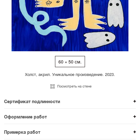
60 × 50 см.
Холст, акрил. Уникальное произведение. 2023.
Посмотреть на стене
Сертификат подлинности
К каждому авторскому произведению мы
Оформление работ
прикладываем сертификат подлинности. Для товаров
При покупке произведения вы можете выбрать и
раздела SAMPLE СЕРИЯ сертификаты не
Примерка работ
оплатить вариант оформления. На сайте доступен
предусмотрены.