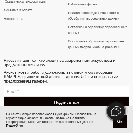
Юридическая информация
Публичная оферта
Доставка и оплата
Политика конфиденциальности и
обработки персональных данных
Вопрос-ответ
Согласие на обработку персональных
данных
Согласие на обработку персональных
данных подписчиков на рассылки
Рассылка для тех, кто следит за современным искусством и
предметным дизайном.
Анонсы новых работ художников, выставок и коллабораций
SAMPLE, приоритетный доступ к дропам Units и специальным
предложениям галереи.
На сайте Sample используются куки-файлы. Оставаясь на
https://sample-art.com, вы соглашаетесь с Политикой
SAMPLE | Online gallery & Auction © 2022-2026
Ок
конфиденциальности и обработки персональных данных.
Купить за 60 000 ₽
Сделано в Апривер
Подробнее
6 платежей по 10 000 ₽ в месяц