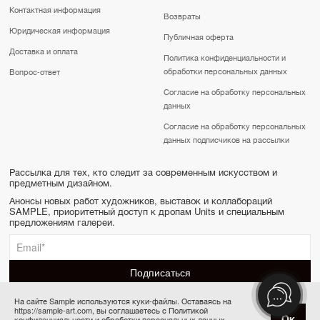
Контактная информация
Возвраты
Юридическая информация
Публичная оферта
Доставка и оплата
Политика конфиденциальности и
обработки персональных данных
Вопрос-ответ
Согласие на обработку персональных
данных
Согласие на обработку персональных
данных подписчиков на рассылки
Рассылка для тех, кто следит за современным искусством и
предметным дизайном.
Анонсы новых работ художников, выставок и коллабораций
SAMPLE, приоритетный доступ к дропам Units и специальным
предложениям галереи.
На сайте Sample используются куки-файлы. Оставаясь на
https://sample-art.com, вы соглашаетесь с Политикой
SAMPLE | Online gallery & Auction © 2022-2026
Ок
конфиденциальности и обработки персональных данных.