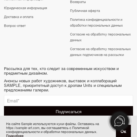
Возвраты
Юридическая информация
Публичная оферта
Доставка и оплата
Политика конфиденциальности и
обработки персональных данных
Вопрос-ответ
Согласие на обработку персональных
данных
Согласие на обработку персональных
данных подписчиков на рассылки
Рассылка для тех, кто следит за современным искусством и
предметным дизайном.
Анонсы новых работ художников, выставок и коллабораций
SAMPLE, приоритетный доступ к дропам Units и специальным
предложениям галереи.
На сайте Sample используются куки-файлы. Оставаясь на
https://sample-art.com, вы соглашаетесь с Политикой
SAMPLE | Online gallery & Auction © 2022-2026
Ок
конфиденциальности и обработки персональных данных.
Купить за 800 000 ₽
Сделано в Апривер
Подробнее