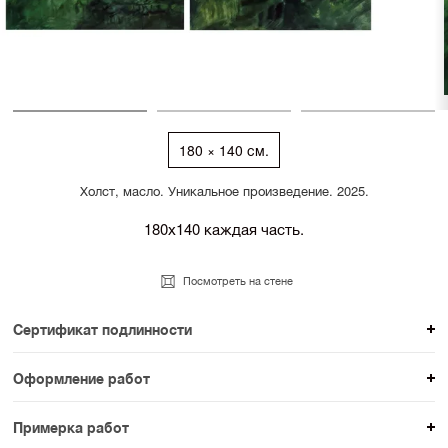
180 × 140 см.
Холст, масло. Уникальное произведение. 2025.
180х140 каждая часть.
Посмотреть на стене
Сертификат подлинности
К каждому авторскому произведению мы
Оформление работ
прикладываем сертификат подлинности. Для товаров
При покупке произведения вы можете выбрать и
раздела SAMPLE СЕРИЯ сертификаты не
Примерка работ
оплатить вариант оформления. На сайте доступен
предусмотрены.