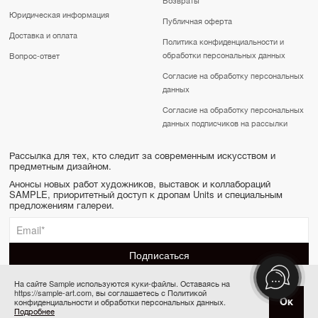
Юридическая информация
Публичная оферта
Доставка и оплата
Политика конфиденциальности и
обработки персональных данных
Вопрос-ответ
Согласие на обработку персональных
данных
Согласие на обработку персональных
данных подписчиков на рассылки
Рассылка для тех, кто следит за современным искусством и
предметным дизайном.
Анонсы новых работ художников, выставок и коллабораций
SAMPLE, приоритетный доступ к дропам Units и специальным
предложениям галереи.
На сайте Sample используются куки-файлы. Оставаясь на
https://sample-art.com, вы соглашаетесь с Политикой
SAMPLE | Online gallery & Auction © 2022-2026
Ок
конфиденциальности и обработки персональных данных.
Купить за 210 000 ₽
Сделано в Апривер
Подробнее
6 платежей по 35 000 ₽ в месяц