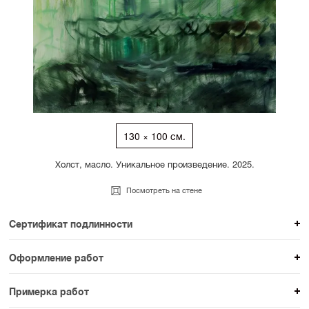
130 × 100 см.
Холст, масло. Уникальное произведение. 2025.
Посмотреть на стене
Сертификат подлинности
К каждому авторскому произведению мы
Оформление работ
прикладываем сертификат подлинности. Для товаров
При покупке произведения вы можете выбрать и
раздела SAMPLE СЕРИЯ сертификаты не
Примерка работ
оплатить вариант оформления. На сайте доступен
предусмотрены.