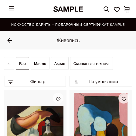
ИСКУССТВО ДАРИТЬ – ПОДАРОЧНЫЙ СЕРТИФИКАТ SAMPLE
Живопись
←
Все
Масло
Акрил
Смешанная техника
Фильтр
По умолчанию
По умолчанию (Выбор SAMPLE)
•
По возрастанию цены
По убыванию цены
Сначала показать новинки