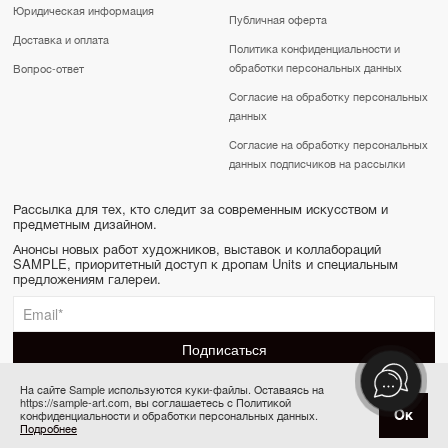
Юридическая информация
Публичная оферта
Доставка и оплата
Политика конфиденциальности и
обработки персональных данных
Вопрос-ответ
Согласие на обработку персональных
данных
Согласие на обработку персональных
данных подписчиков на рассылки
Рассылка для тех, кто следит за современным искусством и
предметным дизайном.
Анонсы новых работ художников, выставок и коллабораций
SAMPLE, приоритетный доступ к дропам Units и специальным
предложениям галереи.
На сайте Sample используются куки-файлы. Оставаясь на
https://sample-art.com, вы соглашаетесь с Политикой
SAMPLE | Online gallery & Auction © 2022-2026
Ок
конфиденциальности и обработки персональных данных.
Товар отсутствует
Сделано в Апривер
Подробнее