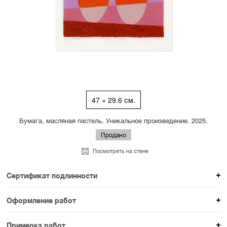
47 × 29.6 см.
Бумага, масляная пастель. Уникальное произведение. 2025.
Продано
Посмотреть на стене
Сертификат подлинности
К каждому авторскому произведению мы
Оформление работ
прикладываем сертификат подлинности. Для товаров
При покупке произведения вы можете выбрать и
раздела SAMPLE СЕРИЯ сертификаты не
Примерка работ