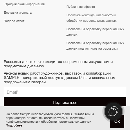
Юридическая информация
Публичная оферта
Доставка и оплата
Политика конфиденциальности и
обработки персональных данных
Вопрос-ответ
Согласие на обработку персональных
данных
Согласие на обработку персональных
данных подписчиков на рассылки
Рассылка для тех, кто следит за современным искусством и
предметным дизайном.
Анонсы новых работ художников, выставок и коллабораций
SAMPLE, приоритетный доступ к дропам Units и специальным
предложениям галереи.
На сайте Sample используются куки-файлы. Оставаясь на
https://sample-art.com, вы соглашаетесь с Политикой
SAMPLE | Online gallery & Auction © 2022-2026
Ок
конфиденциальности и обработки персональных данных.
Купить за 15 000 ₽
Сделано в Апривер
Подробнее
6 платежей по 2 500 ₽ в месяц