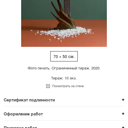
70 × 50 см.
Фото печать. Ограниченный тираж. 2020.
Тираж: 10 экз.
Посмотреть на стене
Сертификат подлинности
К каждому авторскому произведению мы
Оформление работ
прикладываем сертификат подлинности. Для товаров
При покупке произведения вы можете выбрать и
раздела SAMPLE СЕРИЯ сертификаты не
Примерка работ