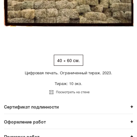
40 × 60 см.
Цифровая печать. Ограниченный тираж. 2023.
Тираж: 10 экз.
Посмотреть на стене
Сертификат подлинности
К каждому авторскому произведению мы
Оформление работ
прикладываем сертификат подлинности. Для товаров
При покупке произведения вы можете выбрать и
раздела SAMPLE СЕРИЯ сертификаты не
Примерка работ