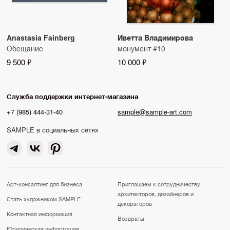
Anastasia Fainberg
Иветта Владимирова
Обещание
монумент #10
9 500 ₽
10 000 ₽
Служба поддержки интернет-магазина
+7 (985) 444-31-40
sample@sample-art.com
SAMPLE в социальных сетях
Арт-консалтинг для бизнеса
Приглашаем к сотрудничеству
архитекторов, дизайнеров и
Стать художником SAMPLE
декораторов
Контактная информация
Возвраты
Юридическая информация