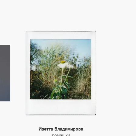
Иветта Владимирова
ромашки