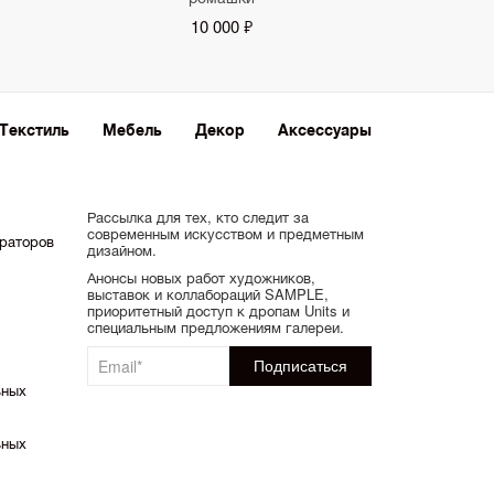
10 000 ₽
Текстиль
Мебель
Декор
Аксессуары
Рассылка для тех, кто следит за
современным искусством и предметным
ораторов
дизайном.
Анонсы новых работ художников,
выставок и коллабораций SAMPLE,
приоритетный доступ к дропам Units и
специальным предложениям галереи.
ьных
ьных