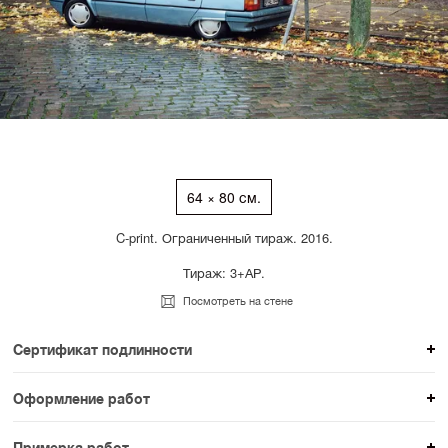
64 × 80 см.
C-print. Ограниченный тираж. 2016.
Тираж: 3+АР.
Посмотреть на стене
Сертификат подлинности
К каждому авторскому произведению мы
Оформление работ
прикладываем сертификат подлинности. Для товаров
При покупке произведения вы можете выбрать и
раздела SAMPLE СЕРИЯ сертификаты не
Примерка работ