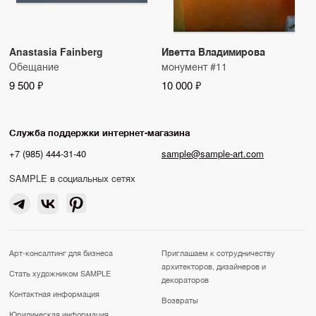
Anastasia Fainberg
Иветта Владимирова
Обещание
монумент #11
9 500 ₽
10 000 ₽
Служба поддержки интернет-магазина
+7 (985) 444-31-40
sample@sample-art.com
SAMPLE в социальных сетях
Арт-консалтинг для бизнеса
Приглашаем к сотрудничеству
архитекторов, дизайнеров и
Стать художником SAMPLE
декораторов
Контактная информация
Возвраты
Юридическая информация