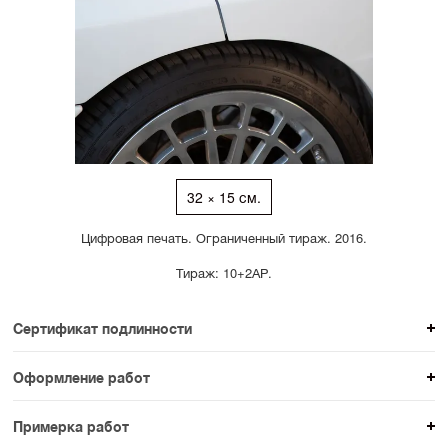
32 × 15 см.
Цифровая печать. Ограниченный тираж. 2016.
Тираж: 10+2АР.
Сертификат подлинности
К каждому авторскому произведению мы
Оформление работ
прикладываем сертификат подлинности. Для товаров
При покупке произведения вы можете выбрать и
раздела SAMPLE СЕРИЯ сертификаты не
Примерка работ
оплатить вариант оформления. На сайте доступен
предусмотрены.