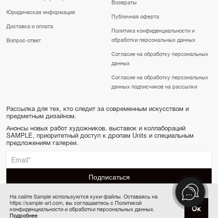
Возвраты
Юридическая информация
Публичная оферта
Доставка и оплата
Политика конфиденциальности и
обработки персональных данных
Вопрос-ответ
Согласие на обработку персональных
данных
Согласие на обработку персональных
данных подписчиков на рассылки
Рассылка для тех, кто следит за современным искусством и
предметным дизайном.
Анонсы новых работ художников, выставок и коллабораций
SAMPLE, приоритетный доступ к дропам Units и специальным
предложениям галереи.
На сайте Sample используются куки-файлы. Оставаясь на
https://sample-art.com, вы соглашаетесь с Политикой
SAMPLE | Online gallery & Auction © 2022-2026
Ок
конфиденциальности и обработки персональных данных.
Купить за 15 000 ₽
Сделано в Апривер
Подробнее
6 платежей по 2 500 ₽ в месяц