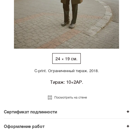
24 × 19 см.
C-print. Ограниченный тираж. 2018.
Тираж: 10+2АР.
Посмотреть на стене
Сертификат подлинности
К каждому авторскому произведению мы
Оформление работ
прикладываем сертификат подлинности. Для товаров