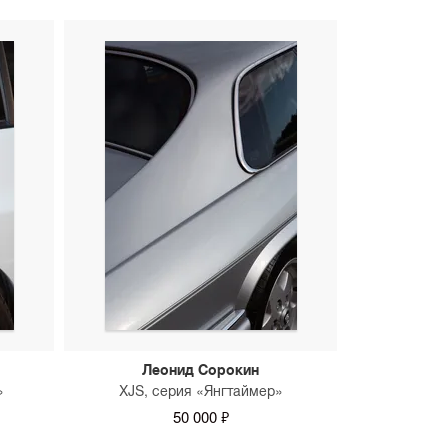
танта SAMPLE.
Леонид Сорокин
»
XJS, серия «Янгтаймер»
50 000 ₽