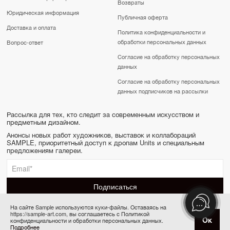
Возвраты
Юридическая информация
Публичная оферта
Доставка и оплата
Политика конфиденциальности и
обработки персональных данных
Вопрос-ответ
Согласие на обработку персональных
данных
Согласие на обработку персональных
данных подписчиков на рассылки
Рассылка для тех, кто следит за современным искусством и
предметным дизайном.
Анонсы новых работ художников, выставок и коллабораций
SAMPLE, приоритетный доступ к дропам Units и специальным
предложениям галереи.
На сайте Sample используются куки-файлы. Оставаясь на
https://sample-art.com, вы соглашаетесь с Политикой
SAMPLE | Online gallery & Auction © 2022-2026
Купить за 60 000 ₽
Ок
конфиденциальности и обработки персональных данных.
Сделано в Апривер
Подробнее