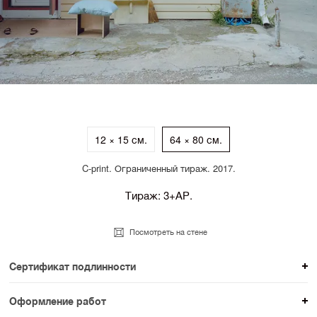
12 × 15 см.
64 × 80 см.
C-print. Ограниченный тираж. 2017.
Тираж: 3+АР.
Посмотреть на стене
Сертификат подлинности
К каждому авторскому произведению мы
Оформление работ
прикладываем сертификат подлинности. Для товаров