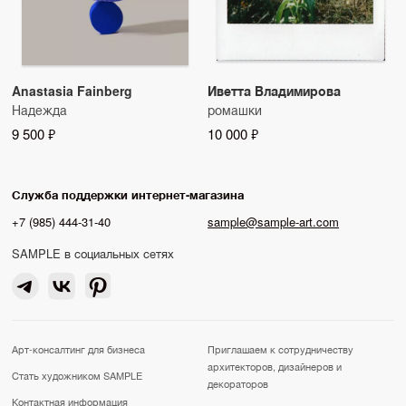
Anastasia Fainberg
Иветта Владимирова
Надежда
ромашки
9 500 ₽
10 000 ₽
Служба поддержки интернет-магазина
+7 (985) 444-31-40
sample@sample-art.com
SAMPLE в социальных сетях
Арт-консалтинг для бизнеса
Приглашаем к сотрудничеству
архитекторов, дизайнеров и
Стать художником SAMPLE
декораторов
Контактная информация