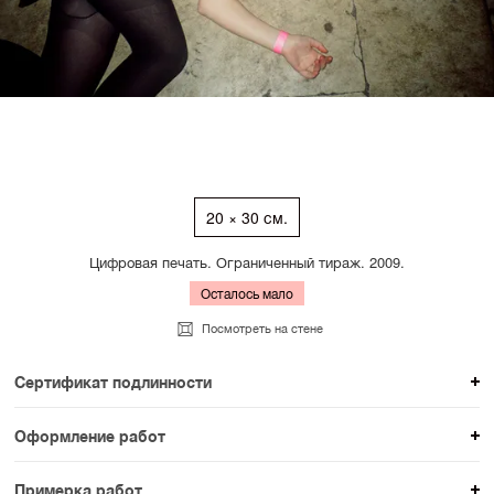
20 × 30 см.
Цифровая печать. Ограниченный тираж. 2009.
Осталось мало
Посмотреть на стене
Сертификат подлинности
К каждому авторскому произведению мы
Оформление работ
прикладываем сертификат подлинности. Для товаров
При покупке произведения вы можете выбрать и
раздела SAMPLE СЕРИЯ сертификаты не
Примерка работ