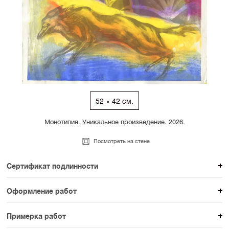
52 × 42 см.
Монотипия. Уникальное произведение. 2026.
Посмотреть на стене
Сертификат подлинности
К каждому авторскому произведению мы
Оформление работ
прикладываем сертификат подлинности. Для товаров
При покупке произведения вы можете выбрать и
раздела SAMPLE СЕРИЯ сертификаты не
Примерка работ
оплатить вариант оформления. На сайте доступен
предусмотрены.