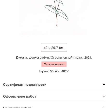
42 × 29.7 см.
Бумага, шелкография. Ограниченный тираж. 2021.
Осталось мало
Тираж: 50 экз. 48/50
Сертификат подлинности
К каждому авторскому произведению мы
Оформление работ
прикладываем сертификат подлинности. Для товаров
При покупке произведения вы можете выбрать и
раздела SAMPLE СЕРИЯ сертификаты не