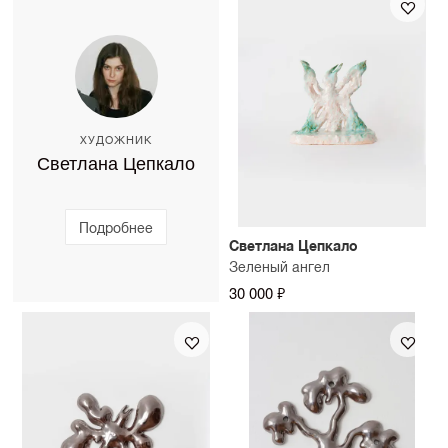
работают в вашем интерьере. Стоимость примерки
изготовления — до 10 рабочих дней.
можно уточнить у консультанта SAMPLE.
ХУДОЖНИК
Светлана Цепкало
Подробнее
Светлана Цепкало
Зеленый ангел
30 000 ₽