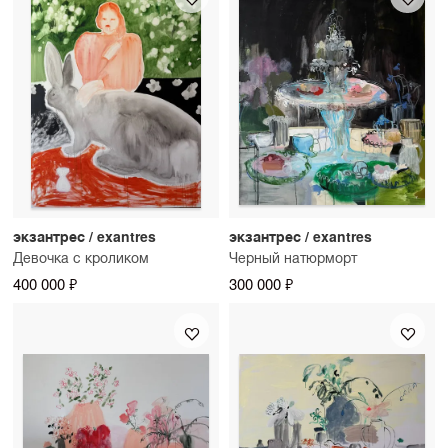
экзантрес / exantres
экзантрес / exantres
Девочка с кроликом
Черный натюрморт
400 000 ₽
300 000 ₽