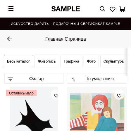
ИСКУССТВО ДАРИТЬ – ПОДАРОЧНЫЙ СЕРТИФИКАТ SAMPLE
Главная Страница
Весь каталог
Живопись
Графика
Фото
Скульптура
Фильтр
По умолчанию
По умолчанию (Выбор SAMPLE)
•
Осталось мало
По возрастанию цены
По убыванию цены
Сначала показать новинки