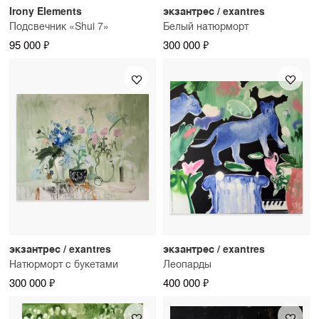
Irony Elements
экзантрес / exantres
Подсвечник «Shui 7»
Белый натюрморт
95 000 ₽
300 000 ₽
экзантрес / exantres
экзантрес / exantres
Натюрморт с букетами
Леопарды
300 000 ₽
400 000 ₽