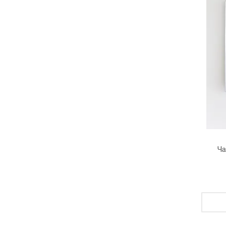
Маша Обухова
Наташа Гончарова
Роуз Харрис
Саша Mademuaselle
Федор Телков
Эмили Платцер
Solid Water
Ярослава Галайко
Fresh.glass
Ча
Таня Прыставка
Лена Ашраф
ИП Иван Попов
Лена Марру
Алиса Валевская