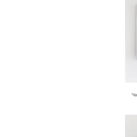
Кинетик Леви
SAMPLE
Надежда Лихогруд
ЛотаЛота
Александра Бурмистрова
Алексей Дубинский
Алиса Гвоздева
Anastasia Fainberg
Анна Андржиевская
Ча
Динара Сатаева
Екатерина Коста
Леонид Сорокин
Лера Попова
Мария Богатова