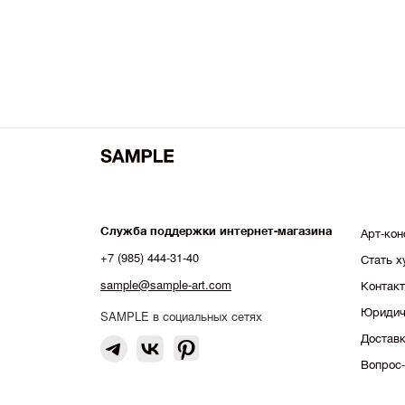
Георгий Хомич
Дарья Барыбина
Кристина Башкова
Саша Афонская
Катя Бровкина
Майя Рожновская
Настасья Красноперова
Анна Антонова
Служба поддержки интернет-магазина
Арт-кон
Полина Суровова
+7 (985) 444-31-40
Стать 
sample@sample-art.com
Контак
Аня Глик
Юридич
Ольга Трейвас
SAMPLE в социальных сетях
Доставк
Елена Локастова
Вопрос-
Ася Панина
Павел Букреев