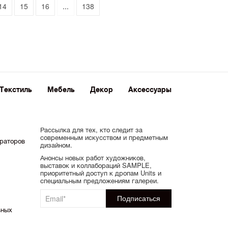
14
15
16
...
138
Текстиль
Мебель
Декор
Аксессуары
Рассылка для тех, кто следит за
современным искусством и предметным
ораторов
дизайном.
Анонсы новых работ художников,
выставок и коллабораций SAMPLE,
приоритетный доступ к дропам Units и
специальным предложениям галереи.
ьных