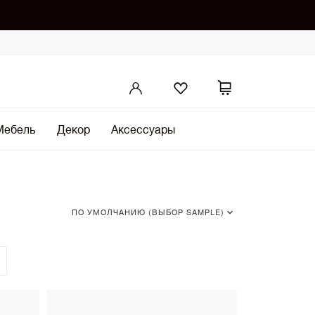
Мебель
Декор
Аксессуары
ПО УМОЛЧАНИЮ (ВЫБОР SAMPLE)
По умолчанию (Выбор SAMPLE)
•
По возрастанию цены
По убыванию цены
Сначала показать новинки