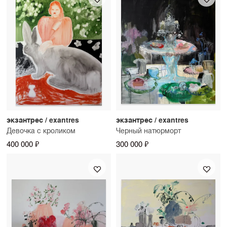
экзантрес / exantres
экзантрес / exantres
Девочка с кроликом
Черный натюрморт
400 000 ₽
300 000 ₽