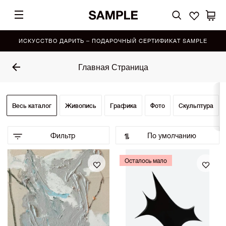
ИСКУССТВО ДАРИТЬ – ПОДАРОЧНЫЙ СЕРТИФИКАТ SAMPLE
Главная Страница
Весь каталог
Живопись
Графика
Фото
Скульптура
Фильтр
По умолчанию
По умолчанию (Выбор SAMPLE)
•
Осталось мало
По возрастанию цены
По убыванию цены
Сначала показать новинки