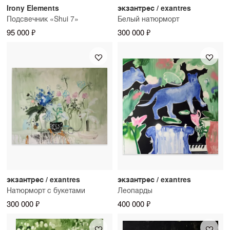
Irony Elements
экзантрес / exantres
Подсвечник «Shui 7»
Белый натюрморт
95 000 ₽
300 000 ₽
экзантрес / exantres
экзантрес / exantres
Натюрморт с букетами
Леопарды
300 000 ₽
400 000 ₽