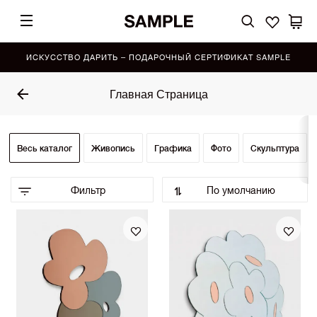
ИСКУССТВО ДАРИТЬ – ПОДАРОЧНЫЙ СЕРТИФИКАТ SAMPLE
Главная Страница
Весь каталог
Живопись
Графика
Фото
Скульптура
Фильтр
По умолчанию
По умолчанию (Выбор SAMPLE)
•
По возрастанию цены
По убыванию цены
Сначала показать новинки