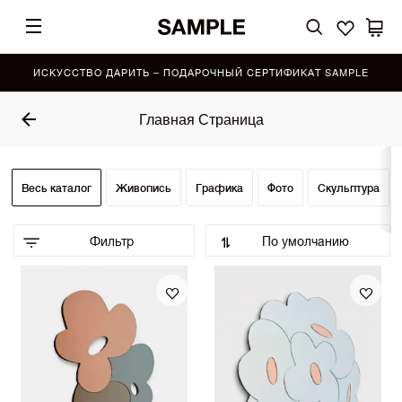
ИСКУССТВО ДАРИТЬ – ПОДАРОЧНЫЙ СЕРТИФИКАТ SAMPLE
Главная Страница
Весь каталог
Живопись
Графика
Фото
Скульптура
Фильтр
По умолчанию
По умолчанию (Выбор SAMPLE)
•
По возрастанию цены
По убыванию цены
Сначала показать новинки