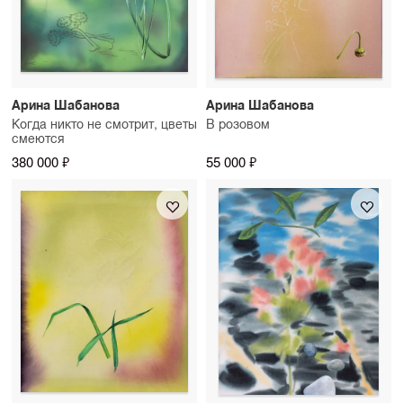
Арина Шабанова
Арина Шабанова
Когда никто не смотрит, цветы
В розовом
смеются
380 000 ₽
55 000 ₽