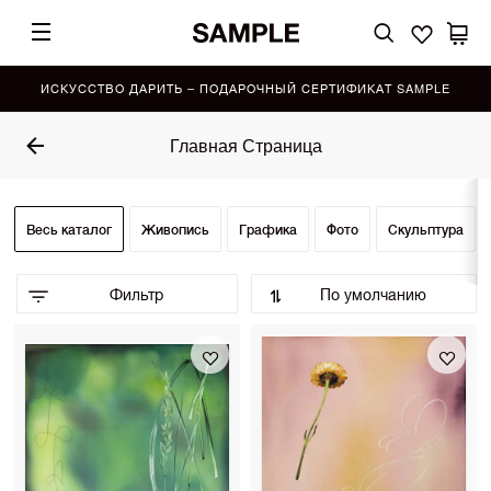
ИСКУССТВО ДАРИТЬ – ПОДАРОЧНЫЙ СЕРТИФИКАТ SAMPLE
Главная Страница
Весь каталог
Живопись
Графика
Фото
Скульптура
Фильтр
По умолчанию
По умолчанию (Выбор SAMPLE)
•
По возрастанию цены
По убыванию цены
Сначала показать новинки