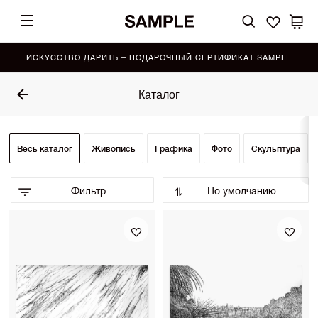
ИСКУССТВО ДАРИТЬ – ПОДАРОЧНЫЙ СЕРТИФИКАТ SAMPLE
Каталог
Весь каталог
Живопись
Графика
Фото
Скульптура
Фильтр
По умолчанию
По умолчанию (Выбор SAMPLE)
•
По возрастанию цены
По убыванию цены
Сначала показать новинки