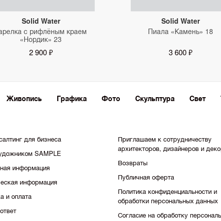
Solid Water
Solid Water
арелка с рифлёным краем
Пиала «Камень» 18
«Нордик» 23
2 900 ₽
3 600 ₽
Живопись
Графика
Фото
Скульптура
Свет
салтинг для бизнеса
Приглашаем к сотрудничеству
архитекторов, дизайнеров и дек
художником SAMPLE
Возвраты
тная информация
Публичная оферта
еская информация
Политика конфиденциальности и
а и оплата
обработки персональных данных
ответ
Согласие на обработку персонал