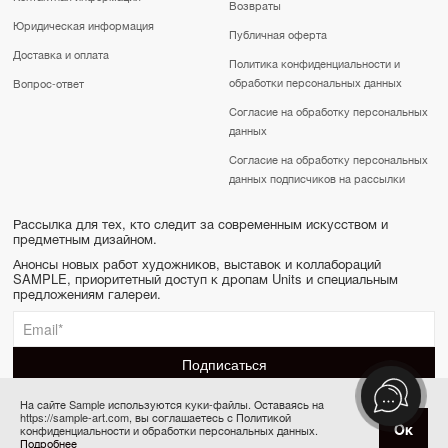
Возвраты
Юридическая информация
Публичная оферта
Доставка и оплата
Политика конфиденциальности и
обработки персональных данных
Вопрос-ответ
Согласие на обработку персональных
данных
Согласие на обработку персональных
данных подписчиков на рассылки
Рассылка для тех, кто следит за современным искусством и
предметным дизайном.
Анонсы новых работ художников, выставок и коллабораций
SAMPLE, приоритетный доступ к дропам Units и специальным
предложениям галереи.
На сайте Sample используются куки-файлы. Оставаясь на
https://sample-art.com, вы соглашаетесь с Политикой
SAMPLE | Online gallery & Auction © 2022-2026
Купить за 74 000 ₽
Ок
конфиденциальности и обработки персональных данных.
Сделано в Апривер
Подробнее