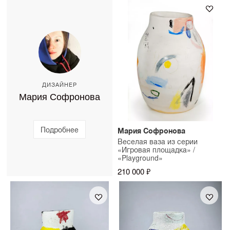
примерку произведений, чтобы вы увидели, как они
дополнительные варианты обрамления. Срок
работают в вашем интерьере. Стоимость примерки
изготовления — до 10 рабочих дней.
можно уточнить у консультанта SAMPLE.
ДИЗАЙНЕР
Мария Софронова
Подробнее
Мария Софронова
Веселая ваза из серии
«Игровая площадка» /
«Playground»
210 000 ₽