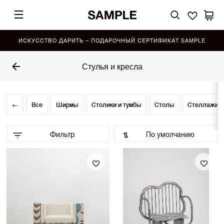
ИСКУССТВО ДАРИТЬ – ПОДАРОЧНЫЙ СЕРТИФИКАТ SAMPLE
Стулья и кресла
←
Все
Ширмы
Столики и тумбы
Столы
Стеллажи и
Фильтр
По умолчанию
По умолчанию (Выбор SAMPLE)
•
По возрастанию цены
По убыванию цены
Сначала показать новинки