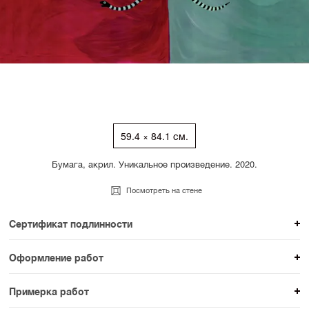
59.4 × 84.1 см.
Бумага, акрил. Уникальное произведение. 2020.
Посмотреть на стене
Сертификат подлинности
К каждому авторскому произведению мы
Оформление работ
прикладываем сертификат подлинности. Для товаров
При покупке произведения вы можете выбрать и
раздела SAMPLE СЕРИЯ сертификаты не
Примерка работ
оплатить вариант оформления. На сайте доступен
предусмотрены.