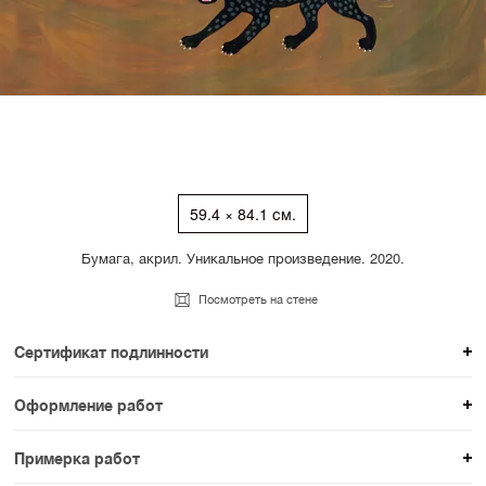
59.4 × 84.1 см.
Бумага, акрил. Уникальное произведение. 2020.
Посмотреть на стене
Сертификат подлинности
К каждому авторскому произведению мы
Оформление работ
прикладываем сертификат подлинности. Для товаров
При покупке произведения вы можете выбрать и
раздела SAMPLE СЕРИЯ сертификаты не
Примерка работ
оплатить вариант оформления. На сайте доступен
предусмотрены.